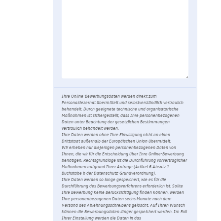
Ihre Online-Bewerbungsdaten werden direkt zum
Personaldezernat übermittelt und selbstverständlich vertraulich
behandelt. Durch geeignete technische und organisatorische
Maßnahmen ist sichergestellt, dass Ihre personenbezogenen
Daten unter Beachtung der gesetzlichen Bestimmungen
vertraulich behandelt werden.
Ihre Daten werden ohne Ihre Einwilligung nicht an einen
Drittstaat außerhalb der Europäischen Union übermittelt.
Wir erheben nur diejenigen personenbezogenen Daten von
Ihnen, die wir für die Entscheidung über Ihre Online-Bewerbung
benötigen. Rechtsgrundlage ist die Durchführung vorvertraglicher
Maßnahmen aufgrund Ihrer Anfrage (Artikel 6 Absatz 1
Buchstabe b der Datenschutz-Grundverordnung).
Ihre Daten werden so lange gespeichert, wie es für die
Durchführung des Bewerbungsverfahrens erforderlich ist. Sollte
Ihre Bewerbung keine Berücksichtigung finden können, werden
Ihre personenbezogenen Daten sechs Monate nach dem
Versand des Ablehnungsschreibens gelöscht. Auf Ihren Wunsch
können die Bewerbungsdaten länger gespeichert werden. Im Fall
Ihrer Einstellung werden die Daten in das