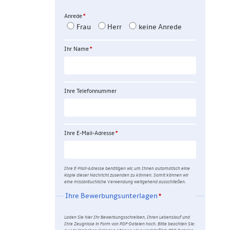
Anrede
Frau
Herr
keine Anrede
Ihr Name
Ihre Telefon­nummer
Ihre E-Mail-Adresse
Ihre E-Mail-Adresse benötigen wir, um Ihnen automatisch eine
Kopie dieser Nachricht zusenden zu können. Somit können wir
eine missbräuchliche Verwendung weitgehend ausschließen.
Ihre Bewerbungsunterlagen
Laden Sie hier Ihr Bewerbungsschreiben, Ihren Lebenslauf und
Ihre Zeugnisse in Form von PDF-Dateien hoch. Bitte beachten Sie: