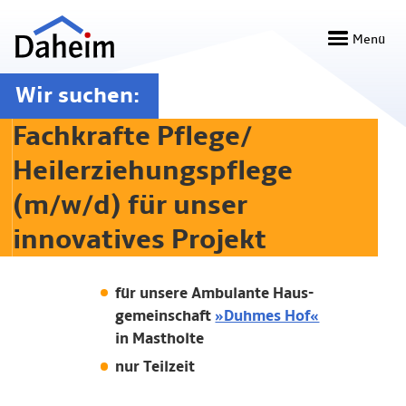
Direkt
zum
Menü
Inhalt
Wir suchen:
Fachkrafte Pflege/
Heilerziehungspflege
(m/w/d) für unser
innovatives Projekt
für unsere Ambulante Haus­
gemein­schaft
»Duhmes Hof«
in Mastholte
nur Teilzeit