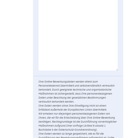
Ihre Online-Bewerbungsdaten werden direkt zum
Personaldezernat übermittelt und selbstverständlich vertraulich
behandelt. Durch geeignete technische und organisatorische
Maßnahmen ist sichergestellt, dass Ihre personenbezogenen
Daten unter Beachtung der gesetzlichen Bestimmungen
vertraulich behandelt werden.
Ihre Daten werden ohne Ihre Einwilligung nicht an einen
Drittstaat außerhalb der Europäischen Union übermittelt.
Wir erheben nur diejenigen personenbezogenen Daten von
Ihnen, die wir für die Entscheidung über Ihre Online-Bewerbung
benötigen. Rechtsgrundlage ist die Durchführung vorvertraglicher
Maßnahmen aufgrund Ihrer Anfrage (Artikel 6 Absatz 1
Buchstabe b der Datenschutz-Grundverordnung).
Ihre Daten werden so lange gespeichert, wie es für die
Durchführung des Bewerbungsverfahrens erforderlich ist. Sollte