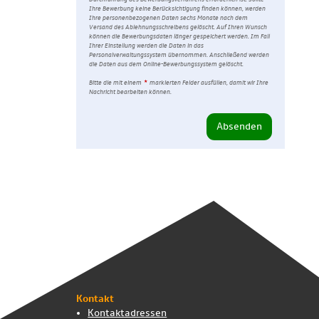
Ihre Bewerbung keine Berücksichtigung finden können, werden
Ihre personenbezogenen Daten sechs Monate nach dem
Versand des Ablehnungsschreibens gelöscht. Auf Ihren Wunsch
können die Bewerbungsdaten länger gespeichert werden. Im Fall
Ihrer Einstellung werden die Daten in das
Personalverwaltungssystem übernommen. Anschließend werden
die Daten aus dem Online-Bewerbungssystem gelöscht.
Bitte die mit einem
markierten Felder ausfüllen, damit wir Ihre
Nachricht bearbeiten können.
Kontakt
Kontaktadressen