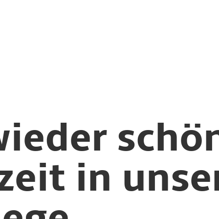
ieder schö
eit in unse
lege