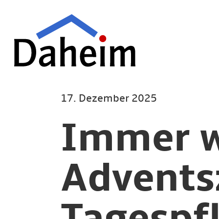
Direkt
zum
Inhalt
17. Dezember 2025
Immer w
Adventsz
Tagespf