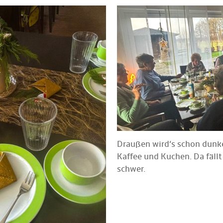
Draußen wird‘s schon dunke
Kaffee und Kuchen. Da fällt
schwer.