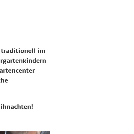
 traditionell im
ergartenkindern
artencenter
che
eihnachten!