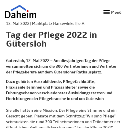
Direkt
zum
Menü
Inhalt
12. Mai 2022 | Marktplatz Harsewinkel | o.A.
Tag der Pflege 2022 in
Gütersloh
Gütersloh, 12. Mai 2022 – Am diesjährigen Tag der Pflege
versammelten sich um die 300 Vertreterinnen und Vertreter
der Pflegeberufe auf dem Gütersloher Rathausplatz.
Dazu gehörten Auszubildende, Pflegefachkräfte,
Praxisanleiterinnen und Praxisanleiter sowie die
Führungsebenen verschiedenster Ausbildungsstätten und
Einrichtungen der Pflegebranche in und um Gütersloh.
Sie alle hatten eine Mission: Der Pflege eine Stimme und ein
Gesicht geben. Plakate mit dem Schriftzug "Wir sind Pflege"
schmückten die rund 300 Teilnehmerinnen und Teilnehmer der
öffentlichen Podiumsdiskussion zum "Tag der Pflege 2022".