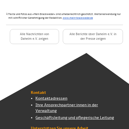
1)
Texte und Fotos aus »Mein Brackweder« sind urheberrechtlich geschützt. Weiterverwendung nur
mit schriftlicher Genehmigung der Redaktion.
www.mein-brackweder.de
Alle Nachrichten von
Alle Berichte über Daheim e.V. in
Daheim e.V. zeigen
der Presse zeigen
Kontakt
Kontaktadressen
Ihre Ansprech­partner:innen in der
Verwaltung
Geschäftsleitung und pflegerische Leitung
Unterstützen Sie unsere Arbeit